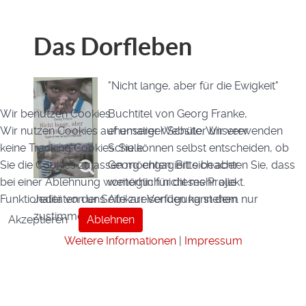
Das Dorfleben
"
Nicht lange, aber für die Ewigkeit"
Wir benutzen Cookies
Buchtitel von Georg Franke,
Wir nutzen Cookies auf unserer Website. Wir verwenden
ehemaliger Schüler unserer
keine Tracking Cookies. Sie können selbst entscheiden, ob
Schule.
Sie die Cookies zulassen möchten. Bitte beachten Sie, dass
Georg engagiert sich aber
bei einer Ablehnung womöglich nicht mehr alle
weiterhin für dieses Projekt.
Funktionalitäten der Seite zur Verfügung stehen.
Jeder von uns Afrikareisenden kann dem nur
zustimmen.
Akzeptieren
Ablehnen
Weitere Informationen
|
Impressum