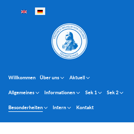
Sprache auswählen
Willkommen
Über uns
Aktuell
Allgemeines
Informationen
Sek 1
Sek 2
Besonderheiten
Intern
Kontakt