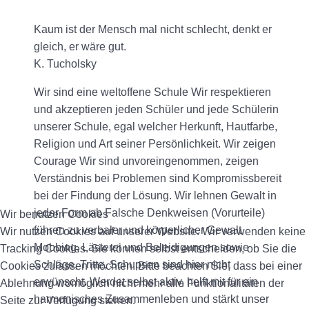
Kaum ist der Mensch mal nicht schlecht, denkt er
gleich, er wäre gut.
K. Tucholsky
Wir sind eine weltoffene Schule Wir respektieren
und akzeptieren jeden Schüler und jede Schülerin
unserer Schule, egal welcher Herkunft, Hautfarbe,
Religion und Art seiner Persönlichkeit. Wir zeigen
Courage Wir sind unvoreingenommen, zeigen
Verständnis bei Problemen sind Kompromissbereit
bei der Findung der Lösung. Wir lehnen Gewalt in
jeder Form ab Falsche Denkweisen (Vorurteile)
Wir benutzen Cookies
führen zu verbaler und körperlicher Gewalt.
Wir nutzen Cookies auf unserer Website. Wir verwenden keine
Mobbing, Lästerei und Beleidigungen sowie
Tracking Cookies. Sie können selbst entscheiden, ob Sie die
Schläge, Tritte, Schupsen sind hier nicht
Cookies zulassen möchten. Bitte beachten Sie, dass bei einer
erwünscht. Werdet selbst aktiv, helft mit für ein
Ablehnung womöglich nicht mehr alle Funktionalitäten der
harmonisches Zusammenleben und stärkt unser
Seite zur Verfügung stehen.