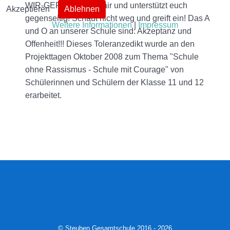
WIR-GEFÜHL. Seid fair und unterstützt euch
Akzeptieren
Ablehnen
gegenseitig! Schaut nicht weg und greift ein! Das A
Weitere Informationen
|
Impressum
und O an unserer Schule sind: Akzeptanz und
Offenheit!!! Dieses Toleranzedikt wurde an den
Projekttagen Oktober 2008 zum Thema "Schule
ohne Rassismus - Schule mit Courage" von
Schülerinnen und Schülern der Klasse 11 und 12
erarbeitet.
© Steuben Gesamtschule 2016 - 2026