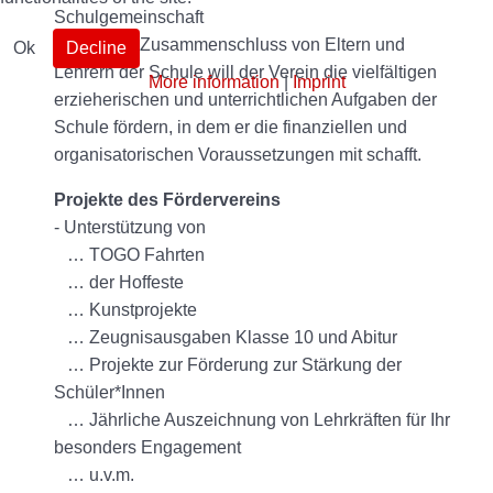
Schulgemeinschaft
Durch den Zusammenschluss von Eltern und
Ok
Decline
Lehrern der Schule will der Verein die vielfältigen
More information
|
Imprint
erzieherischen und unterrichtlichen Aufgaben der
Schule fördern, in dem er die finanziellen und
organisatorischen Voraussetzungen mit schafft.
Projekte des Fördervereins
- Unterstützung von
… TOGO Fahrten
… der Hoffeste
… Kunstprojekte
… Zeugnisausgaben Klasse 10 und Abitur
… Projekte zur Förderung zur Stärkung der
Schüler*Innen
… Jährliche Auszeichnung von Lehrkräften für Ihr
besonders Engagement
… u.v.m.