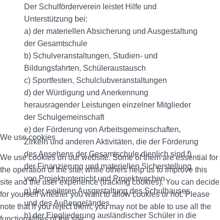
Der Schulförderverein leistet Hilfe und
Unterstützung bei:
a) der materiellen Absicherung und Ausgestaltung
der Gesamtschule
b) Schulveranstaltungen, Studien- und
Bildungsfahrten, Schüleraustausch
c) Sportfesten, Schulclubveranstaltungen
d) der Würdigung und Anerkennung
herausragender Leistungen einzelner Mitglieder
der Schulgemeinschaft
e) der Förderung von Arbeitsgemeinschaften,
We use cookies
Zirkeln und anderen Aktivitäten, die der Förderung
des Ansehens der Gesamtschule dienlich sind f)
We use cookies on our website. Some of them are essential for
der Finanzierung und materiellen Sicherstellung
the operation of the site, while others help us to improve this
von Projektunterricht und Projektwochen
site and the user experience (tracking cookies). You can decide
g) der weiteren Ausgestaltung des Schulhauses
for yourself whether you want to allow cookies or not. Please
und des Außengeländes
note that if you reject them, you may not be able to use all the
h) der Eingliederung ausländischer Schüler in die
functionalities of the site.