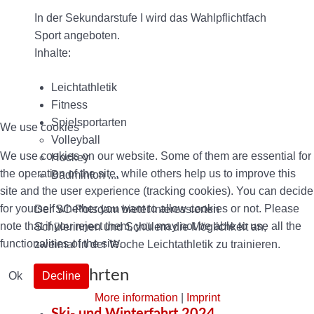
In der Sekundarstufe I wird das Wahlpflichtfach
Sport angeboten.
Inhalte:
Leichtathletik
Fitness
Spielsportarten
We use cookies
Volleyball
We use cookies on our website. Some of them are essential for
Hockey
the operation of the site, while others help us to improve this
Badminton ....
site and the user experience (tracking cookies). You can decide
for yourself whether you want to allow cookies or not. Please
Der SC-Potsdam bietet interessierten
note that if you reject them, you may not be able to use all the
Schülerinnen und Schülern die Möglichkeit an,
functionalities of the site.
zweimal in der Woche Leichtathletik zu trainieren.
Sportfahrten
Ok
Decline
More information
|
Imprint