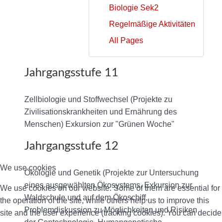
Biologie Sek2
Regelmäßige Aktivitäten
All Pages
Jahrgangsstufe 11
Zellbiologie und Stoffwechsel (Projekte zu
Zivilisationskrankheiten und Ernährung des
Menschen) Exkursion zur "Grünen Woche"
Jahrgangsstufe 12
We use cookies
Ökologie und Genetik (Projekte zur Untersuchung
eines ausgewählten Ökosystems, Exkursion zur
We use cookies on our website. Some of them are essential for
Waldschule und auf dem Ökoschiff,
the operation of the site, while others help us to improve this
Problemdiskussion zu Möglichkeiten und Risiken
site and the user experience (tracking cookies). You can decide