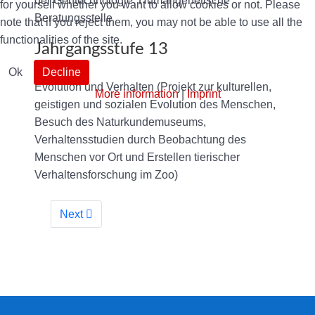
der Gentechnologie, Humangenetische
for yourself whether you want to allow cookies or not. Please
Beratungsstelle
note that if you reject them, you may not be able to use all the
functionalities of the site.
Jahrgangsstufe 13
Ok
Decline
Evolution und Verhalten (Projekt zur kulturellen,
More information
|
Imprint
geistigen und sozialen Evolution des Menschen,
Besuch des Naturkundemuseums,
Verhaltensstudien durch Beobachtung des
Menschen vor Ort und Erstellen tierischer
Verhaltensforschung im Zoo)
Next