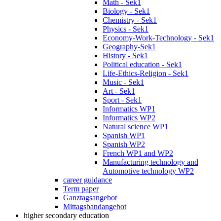
Math - Sek1
Biology - Sek1
Chemistry - Sek1
Physics - Sek1
Economy-Work-Technology - Sek1
Geography-Sek1
History - Sek1
Political education - Sek1
Life-Ethics-Religion - Sek1
Music - Sek1
Art - Sek1
Sport - Sek1
Informatics WP1
Informatics WP2
Natural science WP1
Spanish WP1
Spanish WP2
French WP1 and WP2
Manufacturing technology and
Automotive technology WP2
career guidance
Term paper
Ganztagsangebot
Mittagsbandangebot
higher secondary education