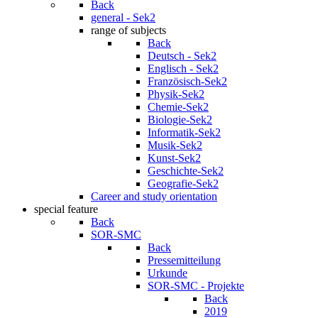
Back
general - Sek2
range of subjects
Back
Deutsch - Sek2
Englisch - Sek2
Französisch-Sek2
Physik-Sek2
Chemie-Sek2
Biologie-Sek2
Informatik-Sek2
Musik-Sek2
Kunst-Sek2
Geschichte-Sek2
Geografie-Sek2
Career and study orientation
special feature
Back
SOR-SMC
Back
Pressemitteilung
Urkunde
SOR-SMC - Projekte
Back
2019