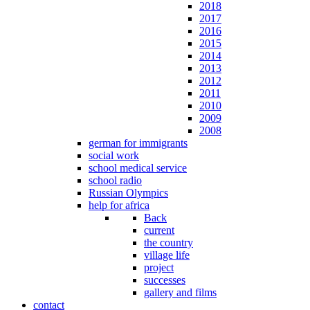
2018
2017
2016
2015
2014
2013
2012
2011
2010
2009
2008
german for immigrants
social work
school medical service
school radio
Russian Olympics
help for africa
Back
current
the country
village life
project
successes
gallery and films
contact