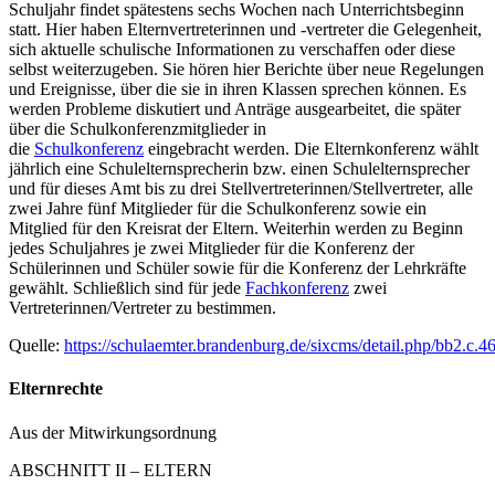
Schuljahr findet spätestens sechs Wochen nach Unterrichtsbeginn
statt. Hier haben Elternvertreterinnen und -vertreter die Gelegenheit,
sich aktuelle schulische Informationen zu verschaffen oder diese
selbst weiterzugeben. Sie hören hier Berichte über neue Regelungen
und Ereignisse, über die sie in ihren Klassen sprechen können. Es
werden Probleme diskutiert und Anträge ausgearbeitet, die später
über die Schulkonferenzmitglieder in
die
Schulkonferenz
eingebracht werden. Die Elternkonferenz wählt
jährlich eine Schulelternsprecherin bzw. einen Schulelternsprecher
und für dieses Amt bis zu drei Stellvertreterinnen/Stellvertreter, alle
zwei Jahre fünf Mitglieder für die Schulkonferenz sowie ein
Mitglied für den Kreisrat der Eltern. Weiterhin werden zu Beginn
jedes Schuljahres je zwei Mitglieder für die Konferenz der
Schülerinnen und Schüler sowie für die Konferenz der Lehrkräfte
gewählt. Schließlich sind für jede
Fachkonferenz
zwei
Vertreterinnen/Vertreter zu bestimmen.
Quelle:
https://schulaemter.brandenburg.de/sixcms/detail.php/bb2.c.4
Elternrechte
Aus der Mitwirkungsordnung
ABSCHNITT II – ELTERN