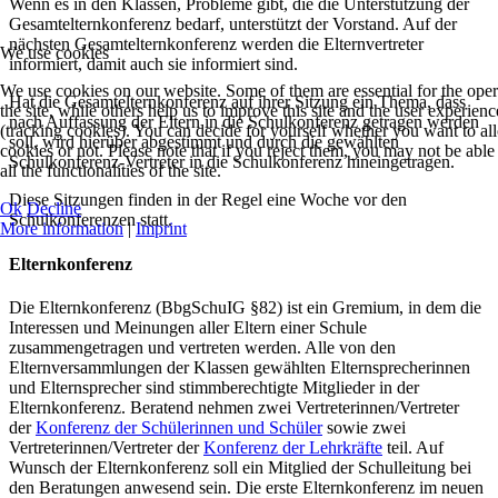
Wenn es in den Klassen, Probleme gibt, die die Unterstützung der
Gesamtelternkonferenz bedarf, unterstützt der Vorstand. Auf der
nächsten Gesamtelternkonferenz werden die Elternvertreter
We use cookies
informiert, damit auch sie informiert sind.
We use cookies on our website. Some of them are essential for the oper
Hat die Gesamtelternkonferenz auf ihrer Sitzung ein Thema, dass
the site, while others help us to improve this site and the user experienc
nach Auffassung der Eltern in die Schulkonferenz getragen werden
(tracking cookies). You can decide for yourself whether you want to al
soll, wird hierüber abgestimmt und durch die gewählten
cookies or not. Please note that if you reject them, you may not be able
Schulkonferenz-Vertreter in die Schulkonferenz hineingetragen.
all the functionalities of the site.
Diese Sitzungen finden in der Regel eine Woche vor den
Ok
Decline
Schulkonferenzen statt.
More information
|
Imprint
Elternkonferenz
Die Elternkonferenz (BbgSchuIG §82) ist ein Gremium, in dem die
Interessen und Meinungen aller Eltern einer Schule
zusammengetragen und vertreten werden. Alle von den
Elternversammlungen der Klassen gewählten Elternsprecherinnen
und Elternsprecher sind stimmberechtigte Mitglieder in der
Elternkonferenz. Beratend nehmen zwei Vertreterinnen/Vertreter
der
Konferenz der Schülerinnen und Schüler
sowie zwei
Vertreterinnen/Vertreter der
Konferenz der Lehrkräfte
teil. Auf
Wunsch der Elternkonferenz soll ein Mitglied der Schulleitung bei
den Beratungen anwesend sein. Die erste Elternkonferenz im neuen