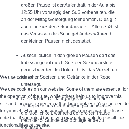
großen Pause ist der Aufenthalt in der Aula bis
12:55 Uhr vorrangig den SuS vorbehalten, die
an der Mittagsversorgung teilnehmen. Dies gilt
auch für SuS der Sekundarstufe II. Allen SuS ist
das Verlassen des Schulgebäudes während
der kleinen Pausen nicht gestattet.
Ausschließlich in den großen Pausen darf das
Imbissangebot durch SuS der Sekundarstufe I
genutzt werden. Im Unterricht ist das Verzehren
jeglicher Speisen und Getränke in der Regel
We use cookies
untersagt.
We use cookies on our website. Some of them are essential for
the operation of the site, while others help us to improve this
Die SuS der 10. Jahrgangsstufe haben bei
site and the user experience (tracking cookies). You can decide
Vorliegen eines Genehmigungs-nachweises
for yourself whether you want to allow cookies or not. Please
die Möglichkeit, während der großen Pause
note that if you reject them, you may not be able to use all the
nach der 5. Stunde das Schulgelände zu
functionalities of the site.
verlassen.