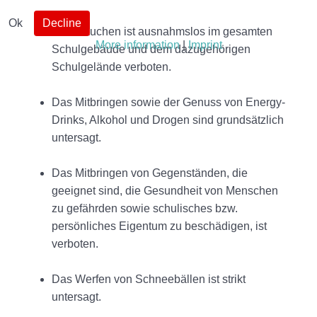
Ok
Decline
Das Rauchen ist ausnahmslos im gesamten
More information
|
Imprint
Schulgebäude und dem dazugehörigen
Schulgelände verboten.
Das Mitbringen sowie der Genuss von Energy-
Drinks, Alkohol und Drogen sind grundsätzlich
untersagt.
Das Mitbringen von Gegenständen, die
geeignet sind, die Gesundheit von Menschen
zu gefährden sowie schulisches bzw.
persönliches Eigentum zu beschädigen, ist
verboten.
Das Werfen von Schneebällen ist strikt
untersagt.