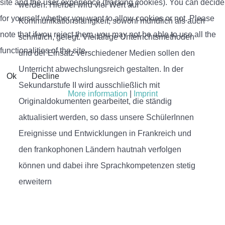
site and the user experience (tracking cookies). You can decide
werden. Hierbei wird viel Wert auf
for yourself whether you want to allow cookies or not. Please
Kommunikationsfähigkeit, sowohl mündlich als auch
note that if you reject them, you may not be able to use all the
schriftlich, gelegt. Vielfältige Unterrichtsmethoden
functionalities of the site.
und der Einsatz verschiedener Medien sollen den
Unterricht abwechslungsreich gestalten. In der
Ok
Decline
Sekundarstufe II wird ausschließlich mit
More information
|
Imprint
Originaldokumenten gearbeitet, die ständig
aktualisiert werden, so dass unsere SchülerInnen
Ereignisse und Entwicklungen in Frankreich und
den frankophonen Ländern hautnah verfolgen
können und dabei ihre Sprachkompetenzen stetig
erweitern