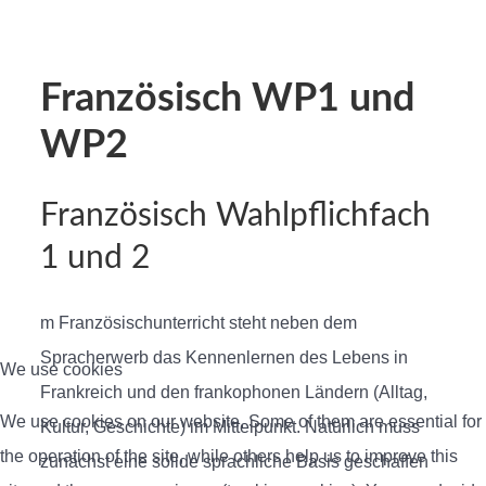
Französisch WP1 und
WP2
Französisch Wahlpflichfach
1 und 2
m Französischunterricht steht neben dem
Spracherwerb das Kennenlernen des Lebens in
We use cookies
Frankreich und den frankophonen Ländern (Alltag,
We use cookies on our website. Some of them are essential for
Kultur, Geschichte) im Mittelpunkt. Natürlich muss
the operation of the site, while others help us to improve this
zunächst eine solide sprachliche Basis geschaffen