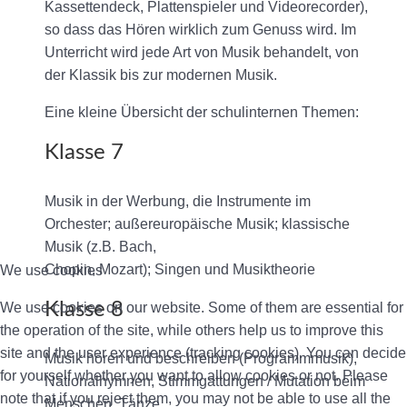
Kassettendeck, Plattenspieler und Videorecorder),
so dass das Hören wirklich zum Genuss wird. Im
Unterricht wird jede Art von Musik behandelt, von
der Klassik bis zur modernen Musik.
Eine kleine Übersicht der schulinternen Themen:
Klasse 7
Musik in der Werbung, die Instrumente im
Orchester; außereuropäische Musik; klassische
Musik (z.B. Bach,
Chopin, Mozart); Singen und Musiktheorie
We use cookies
Klasse 8
We use cookies on our website. Some of them are essential for
the operation of the site, while others help us to improve this
site and the user experience (tracking cookies). You can decide
Musik hören und beschreiben (Programmmusik),
for yourself whether you want to allow cookies or not. Please
Nationalhymnen, Stimmgattungen / Mutation beim
note that if you reject them, you may not be able to use all the
Menschen, Tänze