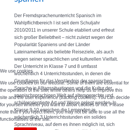
Der Fremdsprachenunterricht Spanisch im
Wahlpflichtbereich I ist seit dem Schuljahr
2010/2011 in unserer Schule etabliert und erfreut
sich großer Beliebtheit – nicht zuletzt wegen der
Popularität Spaniens und der Länder
Lateinamerikas als beliebte Reiseziele, als auch
wegen seiner sprachlichen und kulturellen Vielfalt.
Der Unterricht in Klasse 7 und 8 umfasst
We use cookies
wöchentlich 4 Unterrichtsstunden, in denen die
Grundlagen für das Verständnis der spanischen
We use cookies on our website. Some of them are essential for
Sprache in Alltagssituationen und die Kultur der
the operation of the site, while others help us to improve this
spanischsprachigen Welt auf altersgerechte und
site and the user experience (tracking cookies). You can decide
schülerorientierte Art und Weise gelegt werden. In
for yourself whether you want to allow cookies or not. Please
Klasse 9-10 erreichen die Lernenden in
note that if you reject them, you may not be able to use all the
wöchentlich 3 Unterrichtsstunden ein solides
functionalities of the site.
Sprachniveau, auf dem es ihnen möglich ist, sich