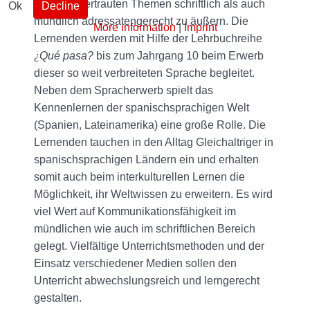
zu ihnen vertrauten Themen schriftlich als auch
Ok
Decline
mündlich adressatengerecht zu äußern. Die
More information
|
Imprint
Lernenden werden mit Hilfe der Lehrbuchreihe
¿
Qué pasa?
bis zum Jahrgang 10 beim Erwerb
dieser so weit verbreiteten Sprache begleitet.
Neben dem Spracherwerb spielt das
Kennenlernen der spanischsprachigen Welt
(Spanien, Lateinamerika) eine große Rolle. Die
Lernenden tauchen in den Alltag Gleichaltriger in
spanischsprachigen Ländern ein und erhalten
somit auch beim interkulturellen Lernen die
Möglichkeit, ihr Weltwissen zu erweitern. Es wird
viel Wert auf Kommunikationsfähigkeit im
mündlichen wie auch im schriftlichen Bereich
gelegt. Vielfältige Unterrichtsmethoden und der
Einsatz verschiedener Medien sollen den
Unterricht abwechslungsreich und lerngerecht
gestalten.