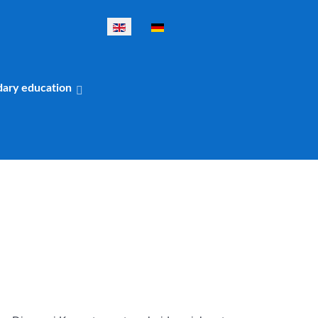
Select your language
dary education