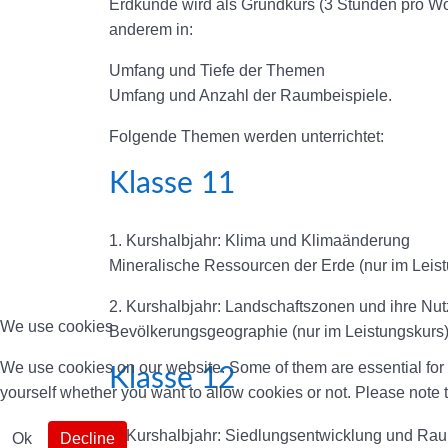
Erdkunde wird als Grundkurs (3 Stunden pro Wo
anderem in:
Umfang und Tiefe der Themen
Umfang und Anzahl der Raumbeispiele.
Folgende Themen werden unterrichtet:
Klasse 11
1. Kurshalbjahr: Klima und Klimaänderung
Mineralische Ressourcen der Erde (nur im Leis
2. Kurshalbjahr: Landschaftszonen und ihre Nu
We use cookies
Bevölkerungsgeographie (nur im Leistungskurs
We use cookies on our website. Some of them are essential for th
Klasse 12
yourself whether you want to allow cookies or not. Please note tha
3. Kurshalbjahr: Siedlungsentwicklung und Ra
Ok
Decline