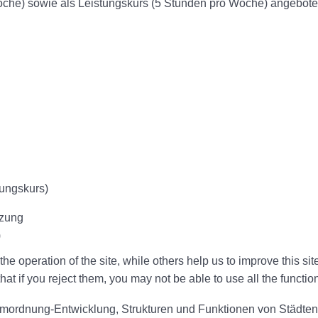
che) sowie als Leistungskurs (5 Stunden pro Woche) angeboten
tungskurs)
tzung
)
e operation of the site, while others help us to improve this si
t if you reject them, you may not be able to use all the functional
umordnung-Entwicklung, Strukturen und Funktionen von Städten