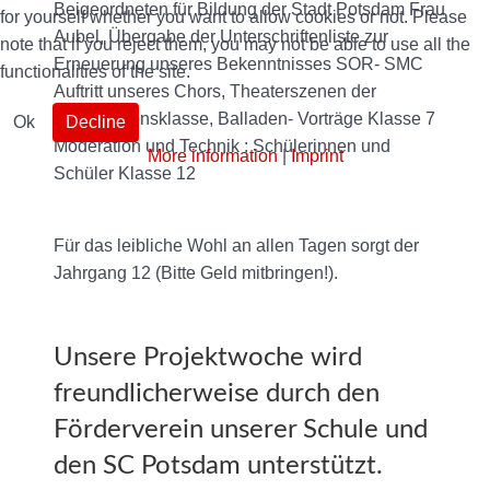
Beigeordneten für Bildung der Stadt Potsdam Frau
for yourself whether you want to allow cookies or not. Please
Aubel, Übergabe der Unterschriftenliste zur
note that if you reject them, you may not be able to use all the
Erneuerung unseres Bekenntnisses SOR- SMC
functionalities of the site.
Auftritt unseres Chors, Theaterszenen der
Willkommensklasse, Balladen- Vorträge Klasse 7
Ok
Decline
Moderation und Technik : Schülerinnen und
More information
|
Imprint
Schüler Klasse 12
Für das leibliche Wohl an allen Tagen sorgt der
Jahrgang 12 (Bitte Geld mitbringen!).
Unsere Projektwoche wird
freundlicherweise durch den
Förderverein unserer Schule und
den SC Potsdam unterstützt.