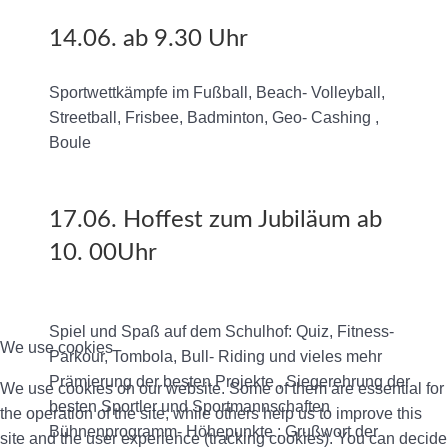
14.06. ab 9.30 Uhr
Sportwettkämpfe im Fußball, Beach- Volleyball,
Streetball, Frisbee, Badminton, Geo- Cashing ,
Boule
17.06. Hoffest zum Jubiläum ab
10. 00Uhr
Spiel und Spaß auf dem Schulhof: Quiz, Fitness-
We use cookies
Parkour, Tombola, Bull- Riding und vieles mehr
Prämierung der besten Projekte , Siegerehrung der
We use cookies on our website. Some of them are essential for
besten Sportler und Sportmannschaften
the operation of the site, while others help us to improve this
Bühnenprogramm- Höhepunkte : Grußwort der
site and the user experience (tracking cookies). You can decide