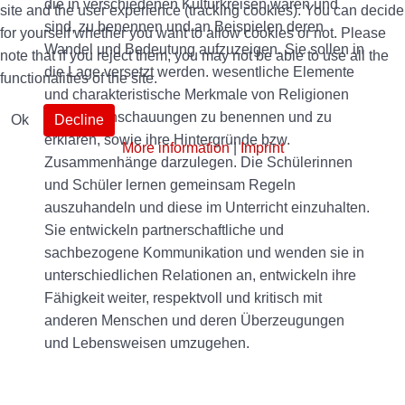
die in verschiedenen Kulturkreisen waren und
site and the user experience (tracking cookies). You can decide
sind, zu benennen und an Beispielen deren
for yourself whether you want to allow cookies or not. Please
Wandel und Bedeutung aufzuzeigen. Sie sollen in
note that if you reject them, you may not be able to use all the
die Lage versetzt werden. wesentliche Elemente
functionalities of the site.
und charakteristische Merkmale von Religionen
und Weltanschauungen zu benennen und zu
Ok
Decline
erklären, sowie ihre Hintergründe bzw.
More information
|
Imprint
Zusammenhänge darzulegen. Die Schülerinnen
und Schüler lernen gemeinsam Regeln
auszuhandeln und diese im Unterricht einzuhalten.
Sie entwickeln partnerschaftliche und
sachbezogene Kommunikation und wenden sie in
unterschiedlichen Relationen an, entwickeln ihre
Fähigkeit weiter, respektvoll und kritisch mit
anderen Menschen und deren Überzeugungen
und Lebensweisen umzugehen.